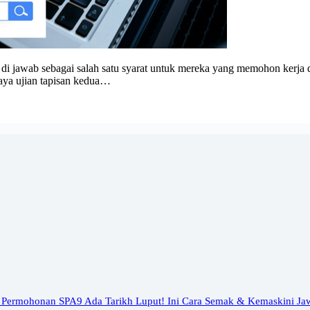
di jawab sebagai salah satu syarat untuk mereka yang memohon kerja 
jaya ujian tapisan kedua…
 Permohonan SPA9 Ada Tarikh Luput! Ini Cara Semak & Kemaskini Ja