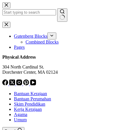
Skip
to
content
No
results
Gutenberg Blocks
Combined Blocks
Pages
Physical Address
304 North Cardinal St.
Dorchester Center, MA 02124
Bantuan Kerajaan
Bantuan Perumahan
Skim Pendidikan
Kerja Kerajaan
Agama
Umum