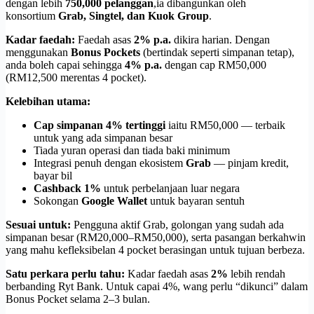
dengan lebih
750,000 pelanggan
,ia dibangunkan oleh
konsortium
Grab, Singtel, dan Kuok Group
.
Kadar faedah:
Faedah asas
2% p.a.
dikira harian. Dengan
menggunakan
Bonus Pockets
(bertindak seperti simpanan tetap),
anda boleh capai sehingga
4% p.a.
dengan cap RM50,000
(RM12,500 merentas 4 pocket).
Kelebihan utama:
Cap simpanan 4% tertinggi
iaitu RM50,000 — terbaik
untuk yang ada simpanan besar
Tiada yuran operasi dan tiada baki minimum
Integrasi penuh dengan ekosistem
Grab
— pinjam kredit,
bayar bil
Cashback 1%
untuk perbelanjaan luar negara
Sokongan
Google Wallet
untuk bayaran sentuh
Sesuai untuk:
Pengguna aktif Grab, golongan yang sudah ada
simpanan besar (RM20,000–RM50,000), serta pasangan berkahwin
yang mahu kefleksibelan 4 pocket berasingan untuk tujuan berbeza.
Satu perkara perlu tahu:
Kadar faedah asas
2%
lebih rendah
berbanding Ryt Bank. Untuk capai 4%, wang perlu “dikunci” dalam
Bonus Pocket selama 2–3 bulan.