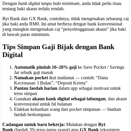
Dengan
bank digital tanpa baki minimum
, anda tidak perlu risau
tentang baki akaun terlalu rendah.
Ryt Bank dan GX Bank, contohnya, tidak mengenakan sebarang caj
jika baki anda RM0. Ini amat berbeza dengan bank konvensional
yang mungkin mengenakan caj “penyelenggaraan akaun” jika baki
di bawah paras minimum.
Tips Simpan Gaji Bijak dengan Bank
Digital
Automatik pindah 10–20% gaji
ke Save Pocket / Savings
Jar sebaik gaji masuk
Namakan pocket
ikut matlamat — contoh: “Dana
Kecemasan 3 Bulan”, “Deposit Kereta”
Pantau faedah harian
dalam app sebagai motivasi untuk
terus simpan
Gunakan
akaun bank digital sebagai tabungan
, dan akaun
konvensional untuk bil bulanan
Elakkan keluarkan wang dari pocket simpanan — biarkan
faedah berkompaun
Cadangan untuk baru bekerja:
Mulakan dengan
Ryt
Bank
(faedah 3% terus tanpa syarat) atau
GX Bank
(ekosistem