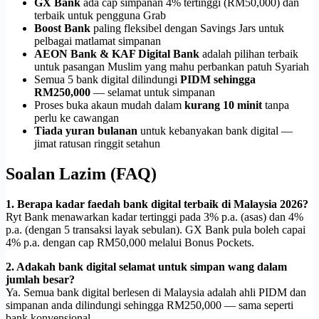
GX Bank
ada cap simpanan 4% tertinggi (RM50,000) dan
terbaik untuk pengguna Grab
Boost Bank
paling fleksibel dengan Savings Jars untuk
pelbagai matlamat simpanan
AEON Bank & KAF Digital Bank
adalah pilihan terbaik
untuk pasangan Muslim yang mahu perbankan patuh Syariah
Semua 5 bank digital dilindungi
PIDM sehingga
RM250,000
— selamat untuk simpanan
Proses buka akaun mudah dalam
kurang 10 minit
tanpa
perlu ke cawangan
Tiada yuran bulanan
untuk kebanyakan bank digital —
jimat ratusan ringgit setahun
Soalan Lazim (FAQ)
1. Berapa kadar faedah bank digital terbaik di Malaysia 2026?
Ryt Bank menawarkan kadar tertinggi pada 3% p.a. (asas) dan 4%
p.a. (dengan 5 transaksi layak sebulan). GX Bank pula boleh capai
4% p.a. dengan cap RM50,000 melalui Bonus Pockets.
2. Adakah bank digital selamat untuk simpan wang dalam
jumlah besar?
Ya. Semua bank digital berlesen di Malaysia adalah ahli PIDM dan
simpanan anda dilindungi sehingga RM250,000 — sama seperti
bank konvensional.