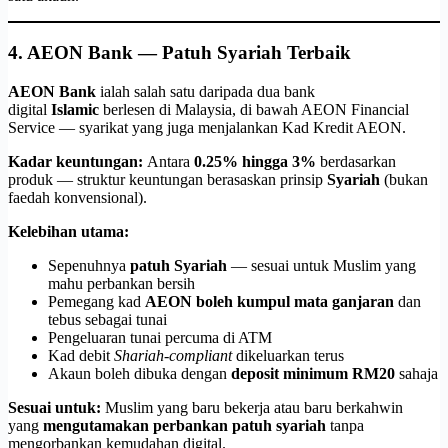
4. AEON Bank — Patuh Syariah Terbaik
AEON Bank
ialah salah satu daripada dua bank
digital
Islamic
berlesen di Malaysia, di bawah AEON Financial
Service — syarikat yang juga menjalankan Kad Kredit AEON.
Kadar keuntungan:
Antara
0.25% hingga 3%
berdasarkan
produk — struktur keuntungan berasaskan prinsip
Syariah
(bukan
faedah konvensional).
Kelebihan utama:
Sepenuhnya
patuh Syariah
— sesuai untuk Muslim yang
mahu perbankan bersih
Pemegang kad
AEON boleh kumpul mata ganjaran
dan
tebus sebagai tunai
Pengeluaran tunai percuma di ATM
Kad debit
Shariah-compliant
dikeluarkan terus
Akaun boleh dibuka dengan
deposit minimum RM20
sahaja
Sesuai untuk:
Muslim yang baru bekerja atau baru berkahwin
yang
mengutamakan perbankan patuh syariah
tanpa
mengorbankan kemudahan digital.