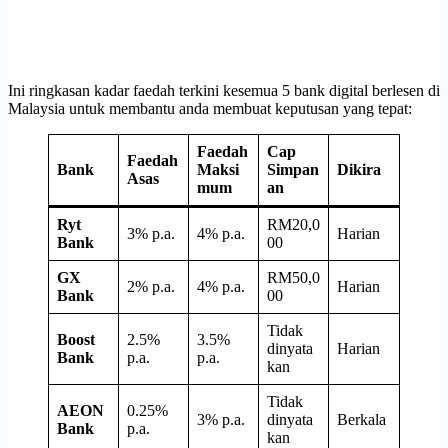
Ini ringkasan kadar faedah terkini kesemua 5 bank digital berlesen di
Malaysia untuk membantu anda membuat keputusan yang tepat:
Faedah
Cap
Faedah
Bank
Maksi
Simpan
Dikira
Asas
mum
an
Ryt
RM20,0
3% p.a.
4% p.a.
Harian
Bank
00
GX
RM50,0
2% p.a.
4% p.a.
Harian
Bank
00
Tidak
Boost
2.5%
3.5%
dinyata
Harian
Bank
p.a.
p.a.
kan
Tidak
AEON
0.25%
3% p.a.
dinyata
Berkala
Bank
p.a.
kan