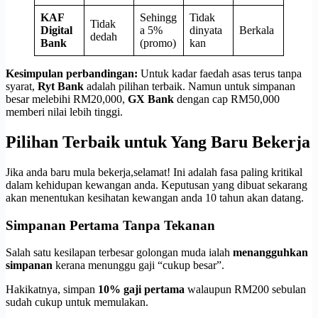
KAF
Sehingg
Tidak
Tidak
Digital
a 5%
dinyata
Berkala
dedah
Bank
(promo)
kan
Kesimpulan perbandingan:
Untuk kadar faedah asas terus tanpa
syarat,
Ryt Bank
adalah pilihan terbaik. Namun untuk simpanan
besar melebihi RM20,000,
GX Bank
dengan cap RM50,000
memberi nilai lebih tinggi.
Pilihan Terbaik untuk Yang Baru Bekerja
Jika anda baru mula bekerja,selamat! Ini adalah fasa paling kritikal
dalam kehidupan kewangan anda. Keputusan yang dibuat sekarang
akan menentukan kesihatan kewangan anda 10 tahun akan datang.
Simpanan Pertama Tanpa Tekanan
Salah satu kesilapan terbesar golongan muda ialah
menangguhkan
simpanan
kerana menunggu gaji “cukup besar”.
Hakikatnya, simpan
10% gaji pertama
walaupun RM200 sebulan
sudah cukup untuk memulakan.