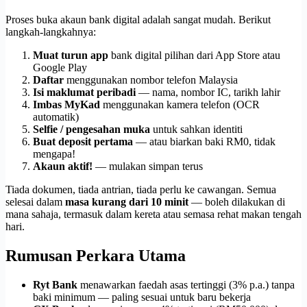
Proses buka akaun bank digital adalah sangat mudah. Berikut
langkah-langkahnya:
Muat turun app
bank digital pilihan dari App Store atau
Google Play
Daftar
menggunakan nombor telefon Malaysia
Isi maklumat peribadi
— nama, nombor IC, tarikh lahir
Imbas MyKad
menggunakan kamera telefon (OCR
automatik)
Selfie / pengesahan muka
untuk sahkan identiti
Buat deposit pertama
— atau biarkan baki RM0, tidak
mengapa!
Akaun aktif!
— mulakan simpan terus
Tiada dokumen, tiada antrian, tiada perlu ke cawangan. Semua
selesai dalam
masa kurang dari 10 minit
— boleh dilakukan di
mana sahaja, termasuk dalam kereta atau semasa rehat makan tengah
hari.
Rumusan Perkara Utama
Ryt Bank
menawarkan faedah asas tertinggi (3% p.a.) tanpa
baki minimum — paling sesuai untuk baru bekerja