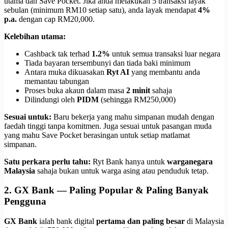
utama dan Save Pocket. Jika anda melakukan 5 transaksi layak
sebulan (minimum RM10 setiap satu), anda layak mendapat
4%
p.a.
dengan cap RM20,000.
Kelebihan utama:
Cashback tak terhad
1.2%
untuk semua transaksi luar negara
Tiada bayaran tersembunyi dan tiada baki minimum
Antara muka dikuasakan
Ryt AI
yang membantu anda
memantau tabungan
Proses buka akaun dalam masa
2 minit
sahaja
Dilindungi oleh
PIDM
(sehingga RM250,000)
Sesuai untuk:
Baru bekerja yang mahu simpanan mudah dengan
faedah tinggi tanpa komitmen. Juga sesuai untuk pasangan muda
yang mahu Save Pocket berasingan untuk setiap matlamat
simpanan.
Satu perkara perlu tahu:
Ryt Bank hanya untuk
warganegara
Malaysia
sahaja bukan untuk warga asing atau penduduk tetap.
2. GX Bank — Paling Popular & Paling Banyak
Pengguna
GX Bank
ialah bank digital
pertama dan paling besar
di Malaysia