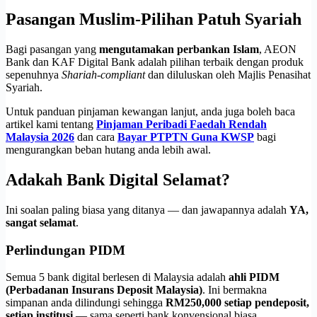
Pasangan Muslim-Pilihan Patuh Syariah
Bagi pasangan yang
mengutamakan perbankan Islam
, AEON
Bank dan KAF Digital Bank adalah pilihan terbaik dengan produk
sepenuhnya
Shariah-compliant
dan diluluskan oleh Majlis Penasihat
Syariah.
Untuk panduan pinjaman kewangan lanjut, anda juga boleh baca
artikel kami tentang
Pinjaman Peribadi Faedah Rendah
Malaysia 2026
dan cara
Bayar PTPTN Guna KWSP
bagi
mengurangkan beban hutang anda lebih awal.
Adakah Bank Digital Selamat?
Ini soalan paling biasa yang ditanya — dan jawapannya adalah
YA,
sangat selamat
.
Perlindungan PIDM
Semua 5 bank digital berlesen di Malaysia adalah
ahli PIDM
(Perbadanan Insurans Deposit Malaysia)
. Ini bermakna
simpanan anda dilindungi sehingga
RM250,000 setiap pendeposit,
setiap institusi
— sama seperti bank konvensional biasa.