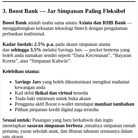
3. Boost Bank — Jar Simpanan Paling Fleksibel
Boost Bank
adalah usaha sama antara
Axiata dan RHB Bank
—
menggabungkan kekuatan teknologi fintech dengan pengalaman
perbankan tradisional.
Kadar faedah:
2.5% p.a.
pada akaun simpanan utama
dan
sehingga 3.5%
melalui Savings Jars — pocket bertema yang
boleh anda namakan sendiri seperti “Dana Kecemasan”, “Bayaran
Kereta”, atau “Simpanan Kahwin”.
Kelebihan utama:
Savings Jars
yang boleh dikustomisasi mengikut matlamat
kewangan anda
Kad debit
fizikal dan virtual
tersedia
Tiada baki minimum untuk buka akaun
Pengguna aktif Boost e-wallet mendapat
manfaat tambahan
Pilihan pinjaman kredit digital juga tersedia
Sesuai untuk:
Pasangan yang baru berkahwin dan ingin
menetapkan
sasaran simpanan berbeza
,misalnya simpanan rumah
pertama, yuran sekolah anak, dan liburan tahunan semuanya dalam
satu akaun.