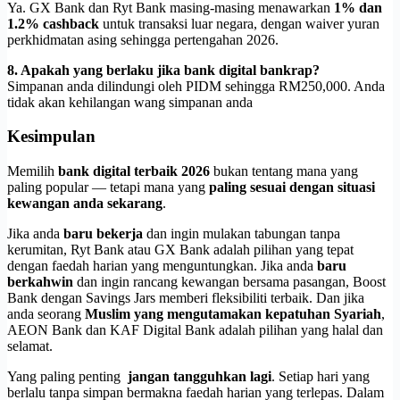
Ya. GX Bank dan Ryt Bank masing-masing menawarkan
1% dan
1.2% cashback
untuk transaksi luar negara, dengan waiver yuran
perkhidmatan asing sehingga pertengahan 2026.
8. Apakah yang berlaku jika bank digital bankrap?
Simpanan anda dilindungi oleh PIDM sehingga RM250,000. Anda
tidak akan kehilangan wang simpanan anda
Kesimpulan
Memilih
bank digital terbaik 2026
bukan tentang mana yang
paling popular — tetapi mana yang
paling sesuai dengan situasi
kewangan anda sekarang
.
Jika anda
baru bekerja
dan ingin mulakan tabungan tanpa
kerumitan, Ryt Bank atau GX Bank adalah pilihan yang tepat
dengan faedah harian yang menguntungkan. Jika anda
baru
berkahwin
dan ingin rancang kewangan bersama pasangan, Boost
Bank dengan Savings Jars memberi fleksibiliti terbaik. Dan jika
anda seorang
Muslim yang mengutamakan kepatuhan Syariah
,
AEON Bank dan KAF Digital Bank adalah pilihan yang halal dan
selamat.
Yang paling penting
jangan tangguhkan lagi
. Setiap hari yang
berlalu tanpa simpan bermakna faedah harian yang terlepas. Dalam