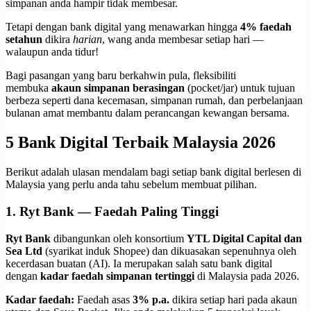
simpanan anda hampir tidak membesar.
Tetapi dengan bank digital yang menawarkan hingga
4% faedah
setahun
dikira
harian
, wang anda membesar setiap hari —
walaupun anda tidur!
Bagi pasangan yang baru berkahwin pula, fleksibiliti
membuka
akaun simpanan berasingan
(pocket/jar) untuk tujuan
berbeza seperti dana kecemasan, simpanan rumah, dan perbelanjaan
bulanan amat membantu dalam perancangan kewangan bersama.
5 Bank Digital Terbaik Malaysia 2026
Berikut adalah ulasan mendalam bagi setiap bank digital berlesen di
Malaysia yang perlu anda tahu sebelum membuat pilihan.
1. Ryt Bank — Faedah Paling Tinggi
Ryt Bank
dibangunkan oleh konsortium
YTL Digital Capital dan
Sea Ltd
(syarikat induk Shopee) dan dikuasakan sepenuhnya oleh
kecerdasan buatan (AI). Ia merupakan salah satu bank digital
dengan
kadar faedah simpanan tertinggi
di Malaysia pada 2026.
Kadar faedah:
Faedah asas
3% p.a.
dikira setiap hari pada akaun