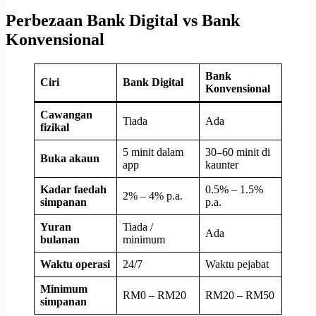
Perbezaan Bank Digital vs Bank
Konvensional
Bank
Ciri
Bank Digital
Konvensional
Cawangan
Tiada
Ada
fizikal
5 minit dalam
30–60 minit di
Buka akaun
app
kaunter
Kadar faedah
0.5% – 1.5%
2% – 4% p.a.
simpanan
p.a.
Yuran
Tiada /
Ada
bulanan
minimum
Waktu operasi
24/7
Waktu pejabat
Minimum
RM0 – RM20
RM20 – RM50
simpanan