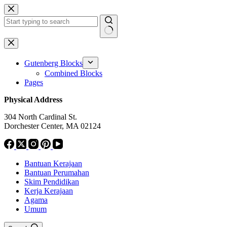
Skip
to
content
No
results
Gutenberg Blocks
Combined Blocks
Pages
Physical Address
304 North Cardinal St.
Dorchester Center, MA 02124
Bantuan Kerajaan
Bantuan Perumahan
Skim Pendidikan
Kerja Kerajaan
Agama
Umum