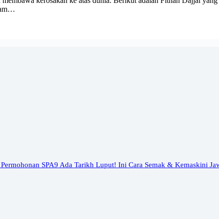
embawa kerosakan ke atas dunia. Berikut adalah Fitnah Dajjal yang P
llam…
 Permohonan SPA9 Ada Tarikh Luput! Ini Cara Semak & Kemaskini Ja