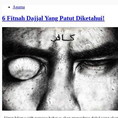
Agama
6 Fitnah Dajjal Yang Patut Diketahui!