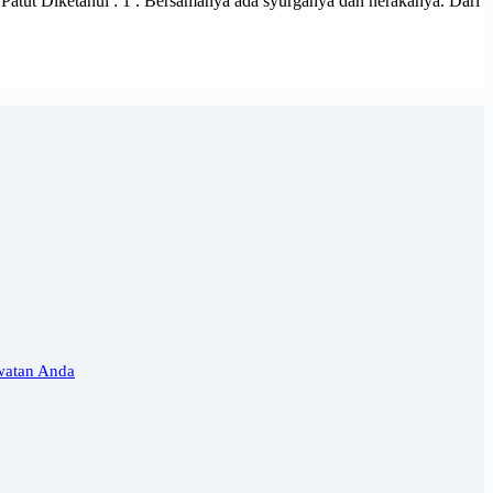
atut Diketahui : 1 . Bersamanya ada syurganya dan nerakanya. Dari
watan Anda