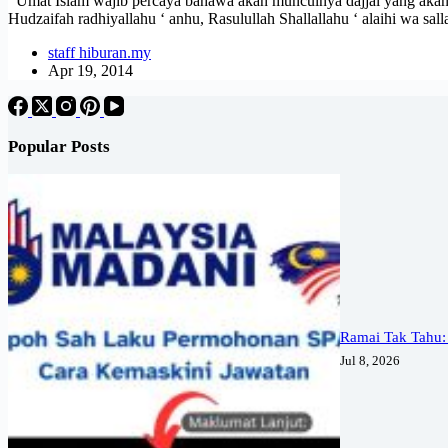
Umat Islam wajib percaya bahawa akan munculnya dajjal yang akan m
Hudzaifah radhiyallahu ‘ anhu, Rasulullah Shallallahu ‘ alaihi wa sa
staff hiburan.my
Apr 19, 2014
Popular Posts
Ramai Tak Tahu:
Jul 8, 2026