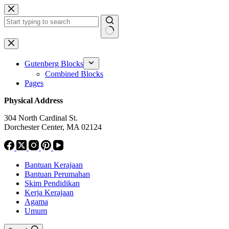
Skip
to
content
No
results
Gutenberg Blocks
Combined Blocks
Pages
Physical Address
304 North Cardinal St.
Dorchester Center, MA 02124
Bantuan Kerajaan
Bantuan Perumahan
Skim Pendidikan
Kerja Kerajaan
Agama
Umum