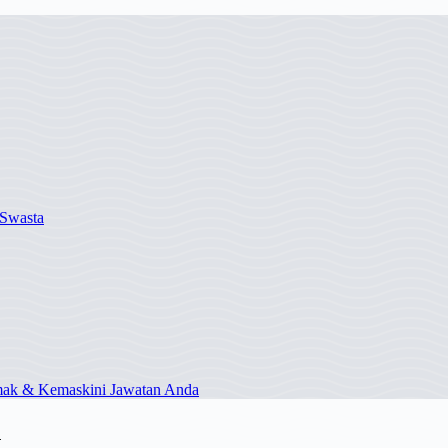
Swasta
mak & Kemaskini Jawatan Anda
h