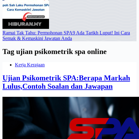
Ramai Tak Tahu: Permohonan SPA9 Ada Tarikh Luput! Ini Cara
Semak & Kemaskini Jawatan Anda
Tag
ujian psikometrik spa online
Kerja Kerajaan
Ujian Psikometrik SPA:Berapa Markah
Lulus,Contoh Soalan dan Jawapan