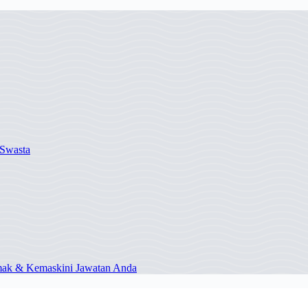
Swasta
mak & Kemaskini Jawatan Anda