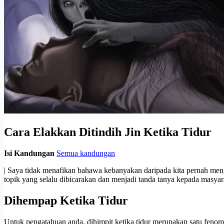
Cara Elakkan Ditindih Jin Ketika Tidur
Isi Kandungan
Semua kandungan
| Saya tidak menafikan bahawa kebanyakan daripada kita pernah mengal
topik yang selalu dibicarakan dan menjadi tanda tanya kepada masya
Dihempap Ketika Tidur
Untuk pengatahuan anda, dihimpit ketika tidur merupakan satu fenomen