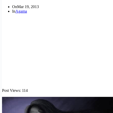
On
Mar 19, 2013
In
Agama
Post Views:
114