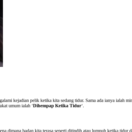
ami kejadian pelik ketika kita sedang tidur. Sama ada ianya ialah mimp
rakat umum ialah ‘
Dihempap Ketika Tidur
‘.
a dimana badan kita terasa seperti ditindih atau lumpuh ketika tidur d