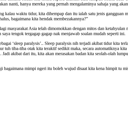
akan nanti, hanya mereka yang pernah mengalaminya sahaja yang akan 
ng kalau waktu tidur, kita dihempap dan itu ialah satu jenis gangguan
k halus, bagaimana kita hendak membezakannya?”
 lagi masyarakat Asia telah dimomokkan dengan mitos dan ketahyulan me
ah saya tengok tergagap gagap nak menjawab soalan mudah seperti ini.
ebagai ‘sleep paralysis’.. Sleep paralysis nih terjadi akibat tidur kita 
ur tuh tiba-tiba otak kita teraktif sedikit maka, secara automatiknya kit
. Jadi akibat dari itu, kita akan merasakan badan kita seolah-olah lumpu
aji bagaimana mimpi ngeri itu boleh wujud disaat kita kena himpit tu mi