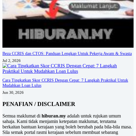
Beza CCRIS dan CTOS: Panduan Lengkap Untuk Pekerja Awam & Swasta
Jul 2, 2026
Cara Tingkatkan Skor CCRIS Dengan Cepat: 7 Langkah Praktikal Untuk
Mudahkan Loan Lulus
Jun 30, 2026
PENAFIAN / DISCLAIMER
Semua maklumat di
hiburan.my
adalah untuk rujukan umum
sahaja. Kami tidak menjamin ketepatan maklumat, terutama
berkaitan bantuan kerajaan yang boleh berubah pada bila-bila masa.
Sila semak portal rasmi kerajaan sebelum membuat sebarang