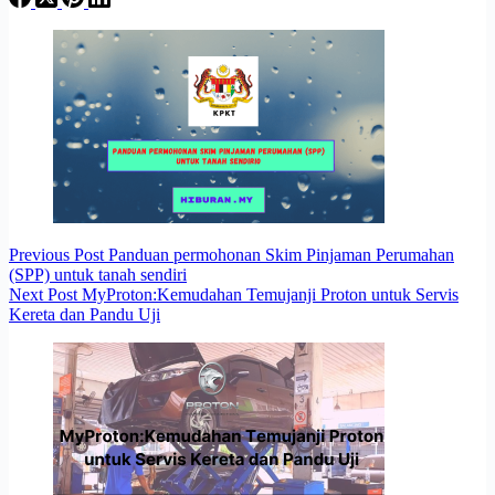
Previous
Post
Panduan permohonan Skim Pinjaman Perumahan
(SPP) untuk tanah sendiri
Next
Post
MyProton:Kemudahan Temujanji Proton untuk Servis
Kereta dan Pandu Uji