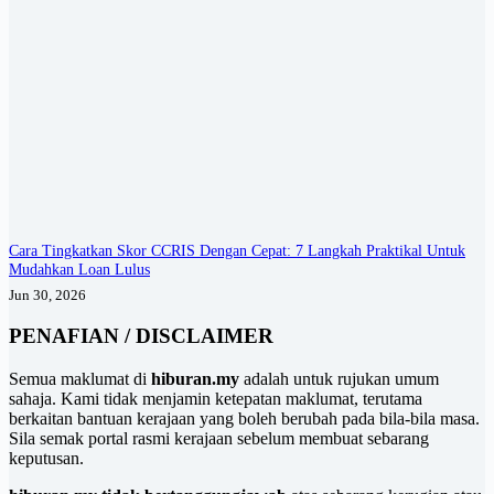
Cara Tingkatkan Skor CCRIS Dengan Cepat: 7 Langkah Praktikal Untuk
Mudahkan Loan Lulus
Jun 30, 2026
PENAFIAN / DISCLAIMER
Semua maklumat di
hiburan.my
adalah untuk rujukan umum
sahaja. Kami tidak menjamin ketepatan maklumat, terutama
berkaitan bantuan kerajaan yang boleh berubah pada bila-bila masa.
Sila semak portal rasmi kerajaan sebelum membuat sebarang
keputusan.