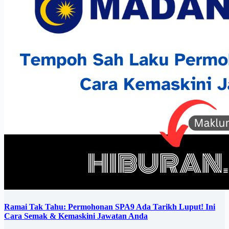
Ramai Tak Tahu: Permohonan SPA9 Ada Tarikh Luput! Ini
Cara Semak & Kemaskini Jawatan Anda