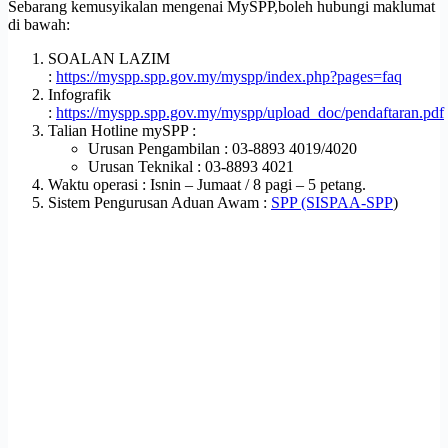
Sebarang kemusyikalan mengenai MySPP,boleh hubungi maklumat
di bawah:
SOALAN LAZIM
:
https://myspp.spp.gov.my/myspp/index.php?pages=faq
Infografik
:
https://myspp.spp.gov.my/myspp/upload_doc/pendaftaran.pdf
Talian Hotline mySPP :
Urusan Pengambilan : 03-8893 4019/4020
Urusan Teknikal : 03-8893 4021
Waktu operasi : Isnin – Jumaat / 8 pagi – 5 petang.
Sistem Pengurusan Aduan Awam :
SPP (SISPAA-SPP
)