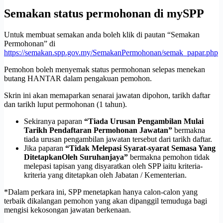
Semakan status permohonan di mySPP
Untuk membuat semakan anda boleh klik di pautan “Semakan
Permohonan” di
https://semakan.spp.gov.my/SemakanPermohonan/semak_papar.php
Pemohon boleh menyemak status permohonan selepas menekan
butang HANTAR dalam pengakuan pemohon.
Skrin ini akan memaparkan senarai jawatan dipohon, tarikh daftar
dan tarikh luput permohonan (1 tahun).
Sekiranya paparan
“Tiada Urusan Pengambilan Mulai
Tarikh Pendaftaran Permohonan Jawatan”
bermakna
tiada urusan pengambilan jawatan tersebut dari tarikh daftar.
Jika paparan
“Tidak Melepasi Syarat-syarat Semasa Yang
DitetapkanOleh
Suruhanjaya”
bermakna pemohon tidak
melepasi tapisan yang disyaratkan oleh SPP iaitu kriteria-
kriteria yang ditetapkan oleh Jabatan / Kementerian.
*Dalam perkara ini, SPP menetapkan hanya calon-calon yang
terbaik dikalangan pemohon yang akan dipanggil temuduga bagi
mengisi kekosongan jawatan berkenaan.