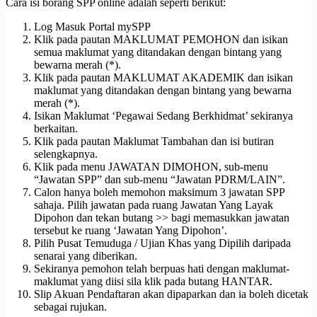
Cara isi borang SPP online adalah seperti berikut:
Log Masuk Portal mySPP
Klik pada pautan MAKLUMAT PEMOHON dan isikan
semua maklumat yang ditandakan dengan bintang yang
bewarna merah (*).
Klik pada pautan MAKLUMAT AKADEMIK dan isikan
maklumat yang ditandakan dengan bintang yang bewarna
merah (*).
Isikan Maklumat ‘Pegawai Sedang Berkhidmat’ sekiranya
berkaitan.
Klik pada pautan Maklumat Tambahan dan isi butiran
selengkapnya.
Klik pada menu JAWATAN DIMOHON, sub-menu
“Jawatan SPP” dan sub-menu “Jawatan PDRM/LAIN”.
Calon hanya boleh memohon maksimum 3 jawatan SPP
sahaja. Pilih jawatan pada ruang Jawatan Yang Layak
Dipohon dan tekan butang >> bagi memasukkan jawatan
tersebut ke ruang ‘Jawatan Yang Dipohon’.
Pilih Pusat Temuduga / Ujian Khas yang Dipilih daripada
senarai yang diberikan.
Sekiranya pemohon telah berpuas hati dengan maklumat-
maklumat yang diisi sila klik pada butang HANTAR.
Slip Akuan Pendaftaran akan dipaparkan dan ia boleh dicetak
sebagai rujukan.