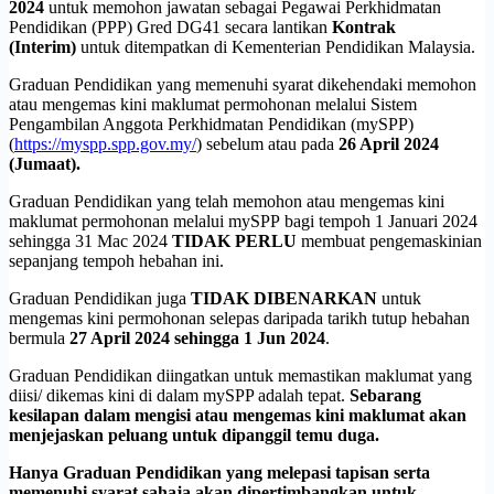
2024
untuk memohon jawatan sebagai Pegawai Perkhidmatan
Pendidikan (PPP) Gred DG41 secara lantikan
Kontrak
(Interim)
untuk ditempatkan di Kementerian Pendidikan Malaysia.
Graduan Pendidikan yang memenuhi syarat dikehendaki memohon
atau mengemas kini maklumat permohonan melalui Sistem
Pengambilan Anggota Perkhidmatan Pendidikan (mySPP)
(
https://myspp.spp.gov.my/
) sebelum atau pada
26 April 2024
(Jumaat).
Graduan Pendidikan yang telah memohon atau mengemas kini
maklumat permohonan melalui mySPP bagi tempoh 1 Januari 2024
sehingga 31 Mac 2024
TIDAK PERLU
membuat pengemaskinian
sepanjang tempoh hebahan ini.
Graduan Pendidikan juga
TIDAK DIBENARKAN
untuk
mengemas kini permohonan selepas daripada tarikh tutup hebahan
bermula
27 April 2024 sehingga 1 Jun 2024
.
Graduan Pendidikan diingatkan untuk memastikan maklumat yang
diisi/ dikemas kini di dalam mySPP adalah tepat.
Sebarang
kesilapan dalam mengisi atau mengemas kini maklumat akan
menjejaskan peluang untuk dipanggil temu duga.
Hanya Graduan Pendidikan yang melepasi tapisan serta
memenuhi syarat sahaja akan dipertimbangkan untuk