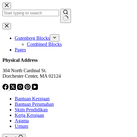
Skip
to
content
No
results
Gutenberg Blocks
Combined Blocks
Pages
Physical Address
304 North Cardinal St.
Dorchester Center, MA 02124
Bantuan Kerajaan
Bantuan Perumahan
Skim Pendidikan
Kerja Kerajaan
Agama
Umum