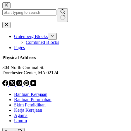
Skip
to
content
No
results
Gutenberg Blocks
Combined Blocks
Pages
Physical Address
304 North Cardinal St.
Dorchester Center, MA 02124
Bantuan Kerajaan
Bantuan Perumahan
Skim Pendidikan
Kerja Kerajaan
Agama
Umum