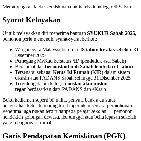
Mengurangkan kadar kemiskinan dan kemiskinan tegar di Sabah
Syarat Kelayakan
Untuk melayakkan diri menerima bantuan
SYUKUR Sabah 2026
,
pemohon perlu memenuhi syarat-syarat berikut:
Warganegara Malaysia berumur
18 tahun ke atas
sebelum 31
Disember 2025
Pemegang MyKad berstatus
‘H’
(penduduk asal Sabah)
Beralamat dan
bermastautin di Sabah lebih dari 1 tahun
Tersenarai sebagai
Ketua Isi Rumah (KIR)
dalam sistem
eKasih atau PADANS Sabah sehingga 31 Disember 2025
Tergolong dalam kategori
miskin atau miskin
tegar
berdasarkan data PADANS dan eKasih
Bukti kediaman seperti bil utiliti, penyata bank atau surat
pengesahan ketua kampung turut diperlukan semasa permohonan.
Penerima juga bukan terdiri daripada pelajar sekolah — pemohon
hendaklah golongan dewasa, ibu tunggal atau belia lepasan sekolah
yang mengurus isi rumah.
Garis Pendapatan Kemiskinan (PGK)