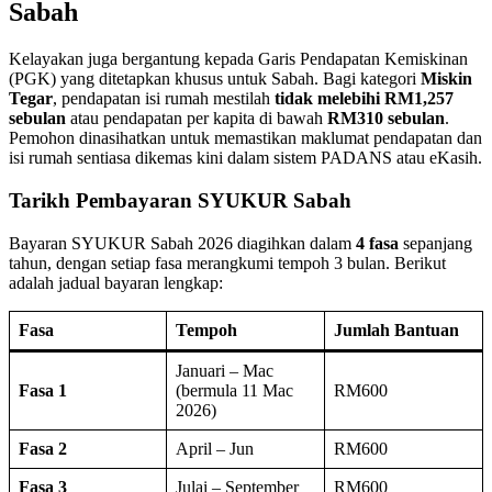
Sabah
Kelayakan juga bergantung kepada Garis Pendapatan Kemiskinan
(PGK) yang ditetapkan khusus untuk Sabah. Bagi kategori
Miskin
Tegar
, pendapatan isi rumah mestilah
tidak melebihi RM1,257
sebulan
atau pendapatan per kapita di bawah
RM310 sebulan
.
Pemohon dinasihatkan untuk memastikan maklumat pendapatan dan
isi rumah sentiasa dikemas kini dalam sistem PADANS atau eKasih.
Tarikh Pembayaran SYUKUR Sabah
Bayaran SYUKUR Sabah 2026 diagihkan dalam
4 fasa
sepanjang
tahun, dengan setiap fasa merangkumi tempoh 3 bulan. Berikut
adalah jadual bayaran lengkap:
Fasa
Tempoh
Jumlah Bantuan
Januari – Mac
Fasa 1
(bermula 11 Mac
RM600
2026)
Fasa 2
April – Jun
RM600
Fasa 3
Julai – September
RM600