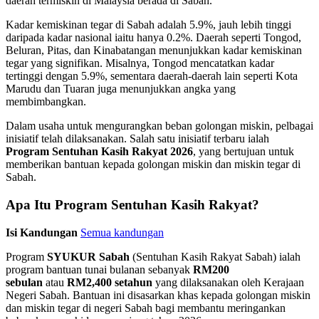
daerah termiskin di Malaysia berada di Sabah.
Kadar kemiskinan tegar di Sabah adalah 5.9%, jauh lebih tinggi
daripada kadar nasional iaitu hanya 0.2%. Daerah seperti Tongod,
Beluran, Pitas, dan Kinabatangan menunjukkan kadar kemiskinan
tegar yang signifikan. Misalnya, Tongod mencatatkan kadar
tertinggi dengan 5.9%, sementara daerah-daerah lain seperti Kota
Marudu dan Tuaran juga menunjukkan angka yang
membimbangkan.
Dalam usaha untuk mengurangkan beban golongan miskin, pelbagai
inisiatif telah dilaksanakan. Salah satu inisiatif terbaru ialah
Program Sentuhan Kasih Rakyat 2026
, yang bertujuan untuk
memberikan bantuan kepada golongan miskin dan miskin tegar di
Sabah.
Apa Itu Program Sentuhan Kasih Rakyat?
Isi Kandungan
Semua kandungan
Program
SYUKUR Sabah
(Sentuhan Kasih Rakyat Sabah) ialah
program bantuan tunai bulanan sebanyak
RM200
sebulan
atau
RM2,400 setahun
yang dilaksanakan oleh Kerajaan
Negeri Sabah. Bantuan ini disasarkan khas kepada golongan miskin
dan miskin tegar di negeri Sabah bagi membantu meringankan