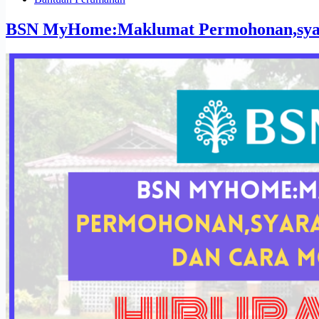
BSN MyHome:Maklumat Permohonan,syara