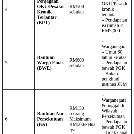
Penjagaan
OKU/Pesakit
OKU/Pesakit
RM500
4
kronik
Kronik
sebulan
terlantar
Terlantar
– Pendapatan
(BPT)
isi rumah ≤
RM5,000
–
Warganegara
– Umur 60
Bantuan
tahun ke atas
RM600
5
Warga Emas
– Pendapatan
sebulan
(BWE)
bawah PGK
– Bukan
penghuni
institusi JKM
–
Warganegara
& tinggal di
RM150
Wilayah
Bantuan Am
seorang
Persekutuan
6
Persekutuan
Maksimum
– Pendapatan
(BA)
RM500/kelua
bawah PGK
rga
– Tidak dapat