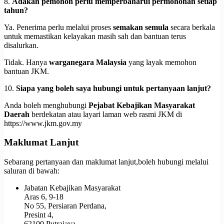
8.
Adakah pemohon perlu memperbaharui permohonan setiap
tahun?
Ya. Penerima perlu melalui proses
semakan semula
secara berkala
untuk memastikan kelayakan masih sah dan bantuan terus
disalurkan.
Tidak. Hanya
warganegara Malaysia
yang layak memohon
bantuan JKM.
10.
Siapa yang boleh saya hubungi untuk pertanyaan lanjut?
Anda boleh menghubungi
Pejabat Kebajikan Masyarakat
Daerah
berdekatan atau layari laman web rasmi JKM di
https://www.jkm.gov.my
Maklumat Lanjut
Sebarang pertanyaan dan maklumat lanjut,boleh hubungi melalui
saluran di bawah:
Jabatan Kebajikan Masyarakat
Aras 6, 9-18
No 55, Persiaran Perdana,
Presint 4,
62100 Putrajaya