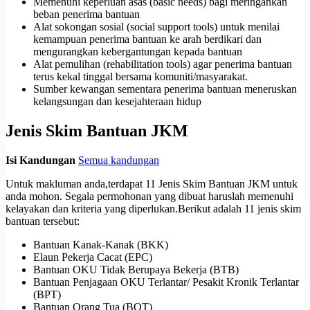
Memenuhi keperluan asas (basic needs) bagi meringankan
beban penerima bantuan
Alat sokongan sosial (social support tools) untuk menilai
kemampuan penerima bantuan ke arah berdikari dan
mengurangkan kebergantungan kepada bantuan
Alat pemulihan (rehabilitation tools) agar penerima bantuan
terus kekal tinggal bersama komuniti/masyarakat.
Sumber kewangan sementara penerima bantuan meneruskan
kelangsungan dan kesejahteraan hidup
Jenis Skim Bantuan JKM
Isi Kandungan
Semua kandungan
Untuk makluman anda,terdapat 11 Jenis Skim Bantuan JKM untuk
anda mohon. Segala permohonan yang dibuat haruslah memenuhi
kelayakan dan kriteria yang diperlukan.Berikut adalah 11 jenis skim
bantuan tersebut:
Bantuan Kanak-Kanak (BKK)
Elaun Pekerja Cacat (EPC)
Bantuan OKU Tidak Berupaya Bekerja (BTB)
Bantuan Penjagaan OKU Terlantar/ Pesakit Kronik Terlantar
(BPT)
Bantuan Orang Tua (BOT)