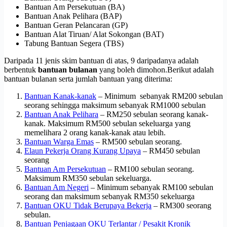
Bantuan Am Persekutuan (BA)
Bantuan Anak Pelihara (BAP)
Bantuan Geran Pelancaran (GP)
Bantuan Alat Tiruan/ Alat Sokongan (BAT)
Tabung Bantuan Segera (TBS)
Daripada 11 jenis skim bantuan di atas, 9 daripadanya adalah
berbentuk
bantuan bulanan
yang boleh dimohon.Berikut adalah
bantuan bulanan serta jumlah bantuan yang diterima:
Bantuan Kanak-kanak
– Minimum sebanyak RM200 sebulan
seorang sehingga maksimum sebanyak RM1000 sebulan
Bantuan Anak Pelihara
– RM250 sebulan seorang kanak-
kanak. Maksimum RM500 sebulan sekeluarga yang
memelihara 2 orang kanak-kanak atau lebih.
Bantuan Warga Emas
– RM500 sebulan seorang.
Elaun Pekerja Orang Kurang Upaya
– RM450 sebulan
seorang
Bantuan Am Persekutuan
– RM100 sebulan seorang.
Maksimum RM350 sebulan sekeluarga.
Bantuan Am Negeri
– Minimum sebanyak RM100 sebulan
seorang dan maksimum sebanyak RM350 sekeluarga
Bantuan OKU Tidak Berupaya Bekerja
– RM300 seorang
sebulan.
Bantuan Penjagaan OKU Terlantar / Pesakit Kronik