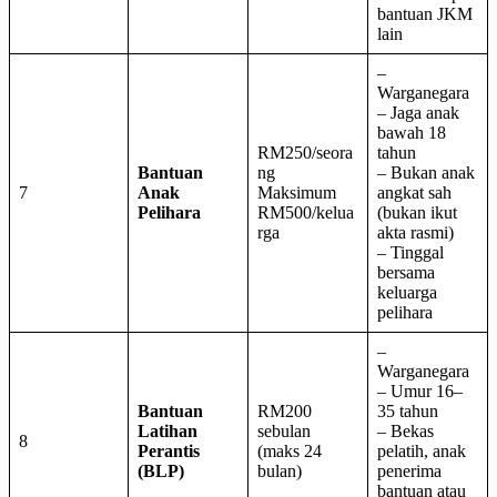
bantuan JKM
lain
–
Warganegara
– Jaga anak
bawah 18
RM250/seora
tahun
Bantuan
ng
– Bukan anak
7
Anak
Maksimum
angkat sah
Pelihara
RM500/kelua
(bukan ikut
rga
akta rasmi)
– Tinggal
bersama
keluarga
pelihara
–
Warganegara
– Umur 16–
Bantuan
RM200
35 tahun
Latihan
sebulan
– Bekas
8
Perantis
(maks 24
pelatih, anak
(BLP)
bulan)
penerima
bantuan atau