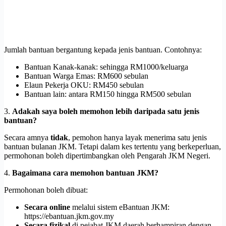
Jumlah bantuan bergantung kepada jenis bantuan. Contohnya:
Bantuan Kanak-kanak: sehingga RM1000/keluarga
Bantuan Warga Emas: RM600 sebulan
Elaun Pekerja OKU: RM450 sebulan
Bantuan lain: antara RM150 hingga RM500 sebulan
3.
Adakah saya boleh memohon lebih daripada satu jenis
bantuan?
Secara amnya
tidak
, pemohon hanya layak menerima satu jenis
bantuan bulanan JKM. Tetapi dalam kes tertentu yang berkeperluan,
permohonan boleh dipertimbangkan oleh Pengarah JKM Negeri.
4.
Bagaimana cara memohon bantuan JKM?
Permohonan boleh dibuat:
Secara online
melalui sistem eBantuan JKM:
https://ebantuan.jkm.gov.my
Secara fizikal
di pejabat JKM daerah berhampiran dengan