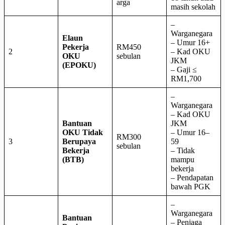
arga
masih sekolah
–
Warganegara
Elaun
– Umur 16+
Pekerja
RM450
2
– Kad OKU
OKU
sebulan
JKM
(EPOKU)
– Gaji ≤
RM1,700
–
Warganegara
– Kad OKU
Bantuan
JKM
OKU Tidak
– Umur 16–
RM300
3
Berupaya
59
sebulan
Bekerja
– Tidak
(BTB)
mampu
bekerja
– Pendapatan
bawah PGK
–
Warganegara
Bantuan
– Penjaga