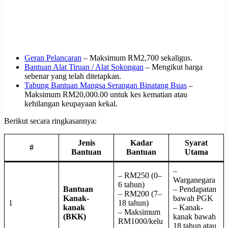
Geran Pelancaran
– Maksimum RM2,700 sekaligus.
Bantuan Alat Tiruan / Alat Sokongan
– Mengikut harga
sebenar yang telah ditetapkan.
Tabung Bantuan Mangsa Serangan Binatang Buas
–
Maksimum RM20,000.00 untuk kes kematian atau
kehilangan keupayaan kekal.
Berikut secara ringkasannya:
Jenis
Kadar
Syarat
#
Bantuan
Bantuan
Utama
–
– RM250 (0–
Warganegara
6 tahun)
Bantuan
– Pendapatan
– RM200 (7–
Kanak-
bawah PGK
1
18 tahun)
kanak
– Kanak-
– Maksimum
(BKK)
kanak bawah
RM1000/kelu
18 tahun atau