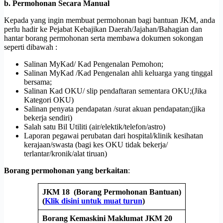
b. Permohonan Secara Manual
Kepada yang ingin membuat permohonan bagi bantuan JKM, anda
perlu hadir ke Pejabat Kebajikan Daerah/Jajahan/Bahagian dan
hantar borang permohonan serta membawa dokumen sokongan
seperti dibawah :
Salinan MyKad/ Kad Pengenalan Pemohon;
Salinan MyKad /Kad Pengenalan ahli keluarga yang tinggal
bersama;
Salinan Kad OKU/ slip pendaftaran sementara OKU;(Jika
Kategori OKU)
Salinan penyata pendapatan /surat akuan pendapatan;(jika
bekerja sendiri)
Salah satu Bil Utiliti (air/elektik/telefon/astro)
Laporan pegawai perubatan dari hospital/klinik kesihatan
kerajaan/swasta (bagi kes OKU tidak bekerja/
terlantar/kronik/alat tiruan)
Borang permohonan yang berkaitan
:
JKM 18 (Borang Permohonan Bantuan)
(
Klik disini untuk muat turun
)
Borang Kemaskini Maklumat JKM 20