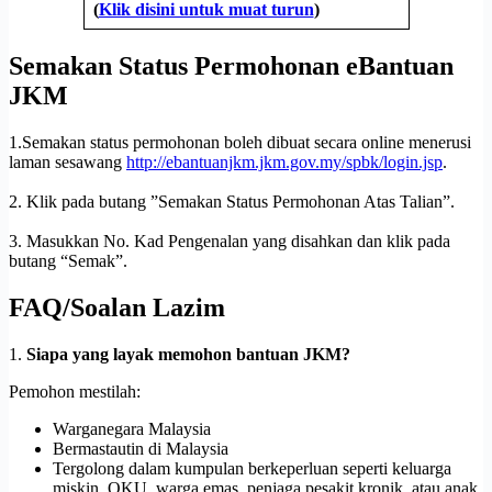
(
Klik disini untuk muat turun
)
Semakan Status Permohonan eBantuan
JKM
1.Semakan status permohonan boleh dibuat secara online menerusi
laman sesawang
http://ebantuanjkm.jkm.gov.my/spbk/login.jsp
.
2. Klik pada butang ”Semakan Status Permohonan Atas Talian”.
3. Masukkan No. Kad Pengenalan yang disahkan dan klik pada
butang “Semak”.
FAQ/Soalan Lazim
1.
Siapa yang layak memohon bantuan JKM?
Pemohon mestilah:
Warganegara Malaysia
Bermastautin di Malaysia
Tergolong dalam kumpulan berkeperluan seperti keluarga
miskin, OKU, warga emas, penjaga pesakit kronik, atau anak